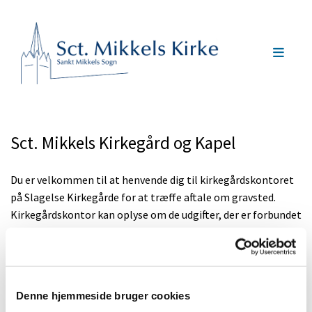
Sct. Mikkels Kirkegård og Kapel
Du er velkommen til at henvende dig til kirkegårdskontoret
på Slagelse Kirkegårde for at træffe aftale om gravsted.
Kirkegårdskontor kan oplyse om de udgifter, der er forbundet
med et gravsted.
I tilfælde af ligbrænding kan urnen nedsættes i et allerede
eksisterende gravsted. Der kan også oprettes nyt gravsted
Denne hjemmeside bruger cookies
(både for kiste og for urne), eller man kan gøre brug af en