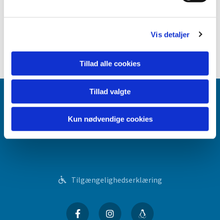
bisættelse/begravelse finde sted senest otte dage efter
dødsfaldet.
Du kan læse mere på siden
bisættelse og begravelse
, eller du
Vis detaljer
kan kontakte Sct. Mikkels Sogns kirkekontor i
åbningstiden
.
Tillad alle cookies
Tillad valgte
SCT. MIKKELS KIRKE
Kun nødvendige cookies
Livet
Kalender
Kontor
Præster
Tilgængelighedserklæring