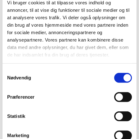
Vi bruger cookies til at tilpasse vores indhold og
fællesgrav på de kirkegårde, hvor en sådan forefindes.
annoncer, til at vise dig funktioner til sociale medier og til
at analysere vores trafik. Vi deler også oplysninger om
På de fleste kirkegårde findes foruden ukendt fællesgrav
din brug af vores hjemmeside med vores partnere inden
også en kendt fællesgrav. Det vil sige en fællesgrav, hvor der
for sociale medier, annonceringspartnere og
opsættes et gravminde over afdøde, og hvor gravstedet
analysepartnere. Vores partnere kan kombinere disse
således er kendt. Disse fællesgrave renholdes af kirkegården
data med andre oplysninger, du har givet dem, eller som
imod betaling af et engangsbeløb.
de har indsamlet fra din brug af deres tjenester.
Adresse:
Sct. Mikkels Kirkes Kirkegård og Kapel, Parkvej 1,
Samtykkevalg
4200 Slagelse
Nødvendig
Kirkegårdskontorets hjemmeside, åbningstider og
kontakt:
www.slagelsekirkegaarde.dk
Præferencer
Ved dødsfald:
Ved dødsfald rettes der normalt henvendelse
Statistik
til en bedemand/begravelsesforretning, som herefter tager
sig af de praktiske spørgsmål i forbindelse med dødsfaldet
og begravelsen eller bisættelsen. Som hovedregel skal
Marketing