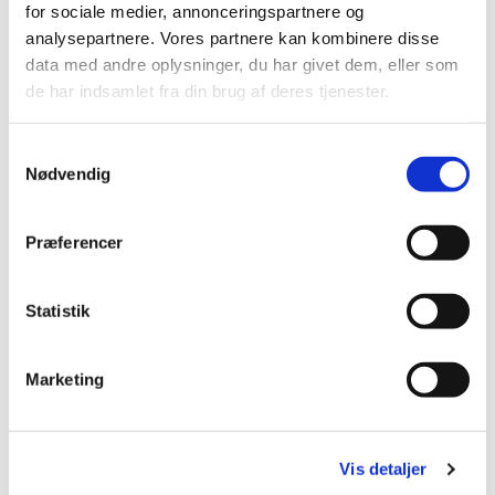
for sociale medier, annonceringspartnere og
analysepartnere. Vores partnere kan kombinere disse
Når man kommer fra Kirkepladsen til Pakhuset, Sct. Mikkels
data med andre oplysninger, du har givet dem, eller som
Sognegård virker det, som man går ind i stueetagen, men det
de har indsamlet fra din brug af deres tjenester.
er, fordi Kirkepladsen ligger på Mikkelsbjerget. Når man
kommer ad Nygade 6A over gården oplever man, at parterre i
Samtykkevalg
virkeligheden er stueetagen.
Nødvendig
Præferencer
Statistik
Marketing
Vis detaljer