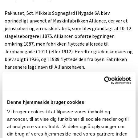
Pakhuset, Sct. Mikkels Sognegård i Nygade 6A blev
oprindeligt anvendt af Maskinfabrikken Alliance, der var et
jernstøberi og en maskinfabrik, som blev grundlagt af 10-12
slagelseborgere i 1875. Alliancen opførte bygningen
omkring 1887, men fabrikken flyttede allerede til
Jernbanegade i 1911 (eller 1912). Herefter gik den konkurs og
blev solgt i 1936, og i 1989 flyttede den fra byen. Fabrikken
har senere lagt navn til Alliancehaven.
Sct. Mikkels Sogn købte bygningen i 1988, men den øverste
etage blev først sat i stand og taget i brug som sognegård
omkring 1993. Den nederste etage (parterre) blev senere sat
Denne hjemmeside bruger cookies
i stand. Tidligere blev Kirkeladen brugt som sognegård. I
Vi bruger cookies til at tilpasse vores indhold og
øvrigt blev præstegårdene også brugt til visse
annoncer, til at vise dig funktioner til sociale medier og til
sogneaktiviteter før i tiden, men i dag anvendes de kun som
at analysere vores trafik. Vi deler også oplysninger om
embedsboliger, præstekontorer og konfirmandstuer. Dog er
din brug af vores hjemmeside med vores partnere inden
der et enkelt præstekontor i Kirkeladen.