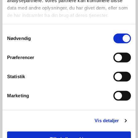
analysepartnere. Vores partnere kan kombinere disse
data med andre oplysninger, du har givet dem, eller som
Her kan du fortælle om den afdøde og vælge
de har indsamlet fra din brug af deres tjenester.
salmer.
Tal med præsten, hvis du har andre ønsker.
Samtykkevalg
Præsten kan også tilbyde støtte og sjælesorg.
Nødvendig
Præferencer
Statistik
Marketing
Vis detaljer