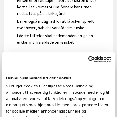
kirken eller i et kapel, hvorefter kisten bliver
kørt til et krematorium. Senere kan urnen
nedsættes på en kirkegård.
Der er også mulighed for at få asken spredt
over havet, hvis det var afdødes ønske.
I dette tilfælde skal bedemanden bruge en
erklæring fra afdøde om ønsket.
Begravelse
Hvis afdøde ønskede at blive begravet, bliver
højtideligheden holdt i kirken eller et kapel,
hvorefter kisten bliver kørt ud til graven, hvor
Denne hjemmeside bruger cookies
jordpåkastelsen foregår.
Vi bruger cookies til at tilpasse vores indhold og
annoncer, til at vise dig funktioner til sociale medier og til
Samtale med præsten
at analysere vores trafik. Vi deler også oplysninger om
Inden begravelsen eller bisættelsen mødes
din brug af vores hjemmeside med vores partnere inden
afdødes pårørende med præsten for at
for sociale medier, annonceringspartnere og
tilrettelægge højtideligheden.